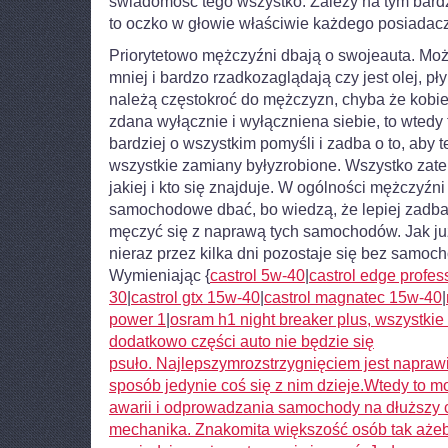
świadomość tego wszystko. Zależy na tym bar
to oczko w głowie właściwie każdego posiadac
Priorytetowo mężczyźni dbają o swojeauta. Mo
mniej i bardzo rzadkozaglądają czy jest olej, p
należą częstokroć do mężczyzn, chyba że kobiet
zdana wyłącznie i wyłączniena siebie, to wtedy
bardziej o wszystkim pomyśli i zadba o to, aby t
wszystkie zamiany byłyzrobione. Wszystko zate
jakiej i kto się znajduje. W ogólności mężczyźn
samochodowe dbać, bo wiedzą, że lepiej zadba
męczyć się z naprawą tych samochodów. Jak już
nieraz przez kilka dni pozostaje się bez samoch
Wymieniając {
castrol 5w-40
|
castrol edge profess
30
|
castrol gtx 15w-40
|
castrol magnatec 15w-40
|
power 1
|
osram h1 night breaker plus, wszystkie f
dodatkowo części auto nie będzie się
psuło. Najlepszymrozstrzygnięciem jest naprawi
sposób jedynie coś się z nim dzieje.Wtedy to 
awarii i odprowadzania samochody na dłuższy 
mechanika. Znakomita większość osób tak ażeby