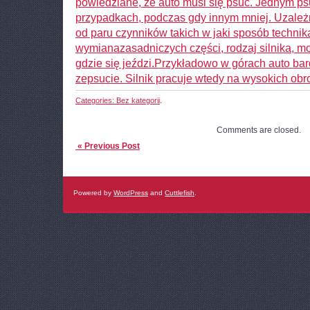
powiedziane, że auto musi się psuć. Jednym ps
przypadkach, podczas gdy innym mniej. Uzależn
od paru czynników takich w jaki sposób technika
wymianazasadniczych części, rodzaj silnika, 
gdzie się jeździ.Przykładowo w górach auto bar
zepsucie. Silnik pracuje wtedy na wysokich obr
Categories:
Bez kategorii
.
Comments are closed.
« Previous Post
Powered by
WordPress
and
Cuttlefish
.