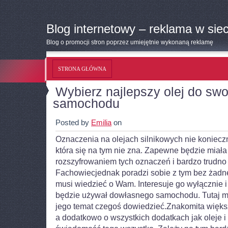
Blog internetowy – reklama w siec
Blog o promocji stron poprzez umiejętnie wykonaną reklamę
STRONA GŁÓWNA
Wybierz najlepszy olej do sw
samochodu
Posted by
Emilia
on
Oznaczenia na olejach silnikowych nie koniecz
która się na tym nie zna. Zapewne będzie miała
rozszyfrowaniem tych oznaczeń i bardzo trudno 
Fachowiecjednak poradzi sobie z tym bez żadne
musi wiedzieć o Wam. Interesuje go wyłącznie i 
będzie używał dowłasnego samochodu. Tutaj m
jego temat czegoś dowiedzieć.Znakomita więks
a dodatkowo o wszystkich dodatkach jak oleje i