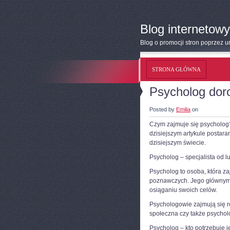
Blog internetowy
Blog o promocji stron poprzez 
STRONA GŁÓWNA
Psycholog dor
Posted by
Emilia
on
Czym zajmuje się psycholog? 
dzisiejszym artykule postara
dzisiejszym świecie.
Psycholog – specjalista od 
Psycholog to osoba, która z
poznawczych. Jego głównym
osiąganiu swoich celów.
Psychologowie zajmują się ró
społeczna czy także psychol
Psycholog – kto potrzebuje