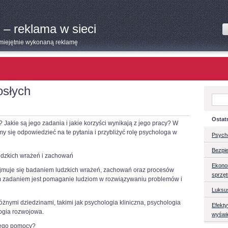
 – reklama w sieci
umiejętnie wykonaną reklamę
osłych
Ostat
Jakie są jego zadania i jakie korzyści wynikają z jego pracy? W
my się odpowiedzieć na te pytania i przybliżyć rolę psychologa w
Psych
Bezpie
ludzkich wrażeń i zachowań
Ekono
ajmuje się badaniem ludzkich wrażeń, zachowań oraz procesów
sprzę
 zadaniem jest pomaganie ludziom w rozwiązywaniu problemów i
Luksu
żnymi dziedzinami, takimi jak psychologia kliniczna, psychologia
Efekt
ogia rozwojowa.
wyświ
 jego pomocy?