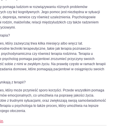
tóry pomaga ludziom w rozwiązywaniu różnych problemów
ch czy też kognitywnych. Jego pomoc jest niezbędna w sytuacji
bie, depresja, nerwice czy również uzależnienia. Psychologowie
 rodzin, małżeństw, relacji międzyludzkich czy także radzeniem
życiowymi.
erapia?
s, który zazwyczaj trwa kilka miesięcy albo wręcz lat.
rodne techniki terapeutyczne, takie jak terapia poznawczo-
 psychodynamiczna czy również terapia rodzinna. Terapia u
że psycholog pomaga pacjentowi zrozumieć przyczyny swoich
ić sobie z nimi w zwykłym życiu. Na prawdę często w ramach terapii
 i zadania domowe, które pomagają pacjentowi w osiągnięciu swoich
nikają z terapii?
ces, który może przynieść sporo korzyści. Przede wszystkim pomaga
mów emocjonalnych, co umożliwia na poprawę jakości życia.
sobie z trudnymi sytuacjami, oraz zwiększają swoją samoświadomość
 Terapia u psychologa to także proces, który umożliwia na lepsze
ojego otoczenia.
in
.