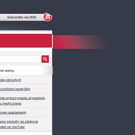
Subscribe via RSS
nie wpisy
olog dorosłych
czeństwo twojej floty
mia wykorzystania używanego
tu medycznego
sowe apartamenty
ywne sposoby na zdobycie
etleń na YouTube