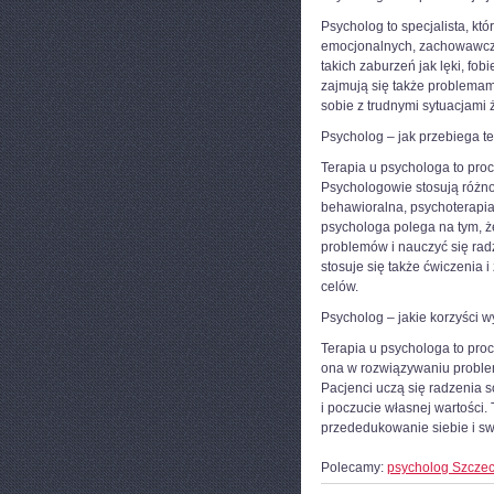
Psycholog to specjalista, k
emocjonalnych, zachowawczy
takich zaburzeń jak lęki, fo
zajmują się także problemami
sobie z trudnymi sytuacjami 
Psycholog – jak przebiega t
Terapia u psychologa to proce
Psychologowie stosują różno
behawioralna, psychoterapia
psychologa polega na tym, 
problemów i nauczyć się radz
stosuje się także ćwiczenia
celów.
Psycholog – jakie korzyści wy
Terapia u psychologa to pro
ona w rozwiązywaniu proble
Pacjenci uczą się radzenia 
i poczucie własnej wartości.
przededukowanie siebie i sw
Polecamy:
psycholog Szczec