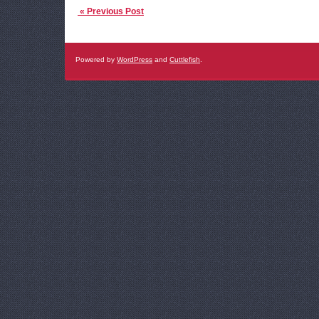
« Previous Post
Powered by
WordPress
and
Cuttlefish
.