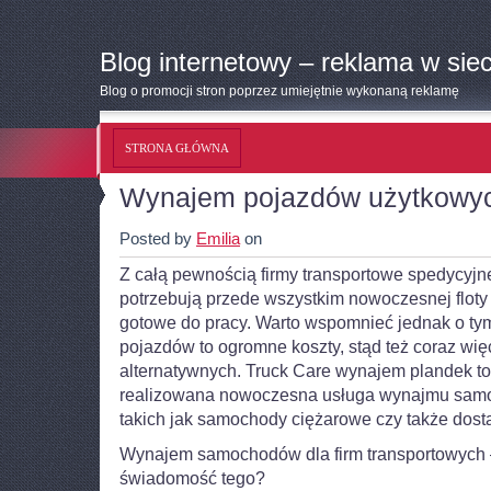
Blog internetowy – reklama w siec
Blog o promocji stron poprzez umiejętnie wykonaną reklamę
STRONA GŁÓWNA
Wynajem pojazdów użytkowyc
Posted by
Emilia
on
Z całą pewnością firmy transportowe spedycyjne
potrzebują przede wszystkim nowoczesnej flot
gotowe do pracy. Warto wspomnieć jednak o ty
pojazdów to ogromne koszty, stąd też coraz więc
alternatywnych. Truck Care wynajem plandek 
realizowana nowoczesna usługa wynajmu sam
takich jak samochody ciężarowe czy także dost
Wynajem samochodów dla firm transportowych 
świadomość tego?