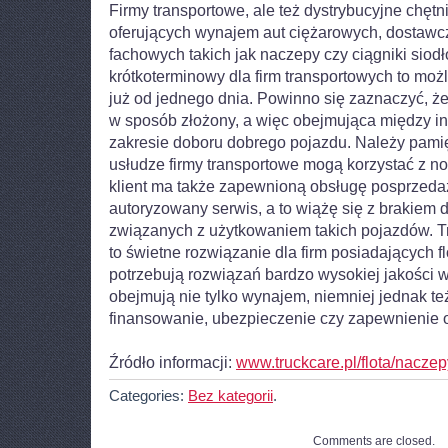
Firmy transportowe, ale też dystrybucyjne chętni
oferujących wynajem aut ciężarowych, dostawcz
fachowych takich jak naczepy czy ciągniki sio
krótkoterminowy dla firm transportowych to mo
już od jednego dnia. Powinno się zaznaczyć, że
w sposób złożony, a więc obejmująca między i
zakresie doboru dobrego pojazdu. Należy pamięt
usłudze firmy transportowe mogą korzystać z n
klient ma także zapewnioną obsługę posprzeda
autoryzowany serwis, a to wiążę się z brakiem
związanych z użytkowaniem takich pojazdów. 
to świetne rozwiązanie dla firm posiadających fl
potrzebują rozwiązań bardzo wysokiej jakości w
obejmują nie tylko wynajem, niemniej jednak te
finansowanie, ubezpieczenie czy zapewnienie 
Źródło informacji:
www.truckcare.pl/flota/naczep
Categories:
Bez kategorii
.
Comments are closed.