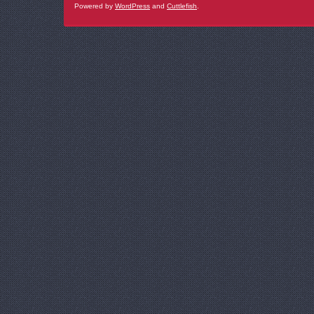
Powered by
WordPress
and
Cuttlefish
.