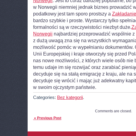
Norwegii
. Jest to coraz bardziej popularne, bo
w Norwegii niemniej jednak biznes prowadzić 
podatkowy jest tam sporo prostszy a
Zakładanie
bardzo szybkie i proste. Wystarczy tylko spełnia
formalności są w rzeczywistości niezbyt duże.
Z
Norwegii
najbardziej przeprowadzić wspólnie z 
z dużą uwagą zna się na wszystkich wymagani
możliwość pomóc w wypełnianiu dokumentów. O
Unii Europejskiej i kraje otworzyły się przed Pol
nas nowe możliwości, z których wiele osób nie b
temu udaje im się rozwijać oraz zarabiać pienią
decyduje się na stałą emigrację z kraju, ale na 
decyduje się wrócić i mając już adekwatny kapit
w swoim ojczystym państwie.
Categories:
Bez kategorii
.
Comments are closed.
« Previous Post