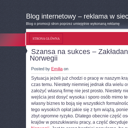
Blog internetowy – reklama w siec
Blog o promocji stron poprzez umiejętnie wykonaną reklamę
STRONA GŁÓWNA
Szansa na sukces – Zakładan
Norwegii
Posted by
Emilia
on
Sytuacja jeżeli już chodzi o pracę w naszym kraj
czas temu. Niestety niemniej jednak dla wielu o
założyć własną firmę nie jest prosto. Niestety n
wejścia jest dosyć wysoka i sporo osób mimo te
własny biznes to boją się wszystkich formalnoś
tego wysokich opłat jakie się z tym wiążą, ponie
zbyt ogromne ryzyko.
Dlatego obecnie część os
krajów w poszukiwaniu pracy, a część decyduje