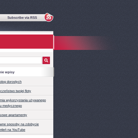
Subscribe via RSS
nie wpisy
olog dorosłych
czeństwo twojej floty
mia wykorzystania używanego
tu medycznego
sowe apartamenty
ywne sposoby na zdobycie
etleń na YouTube