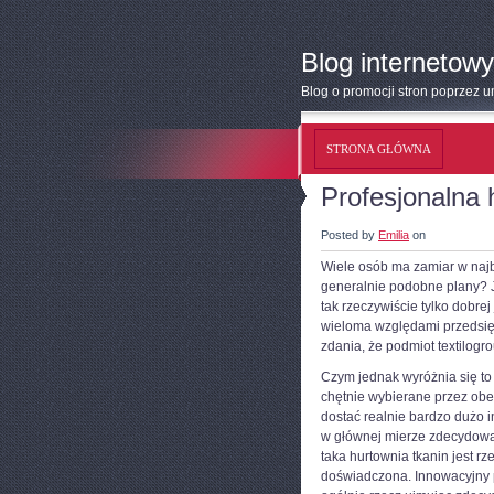
Blog internetowy
Blog o promocji stron poprzez 
STRONA GŁÓWNA
Profesjonalna 
Posted by
Emilia
on
Wiele osób ma zamiar w najb
generalnie podobne plany? J
tak rzeczywiście tylko dobr
wieloma względami przedsięb
zdania, że podmiot textilogr
Czym jednak wyróżnia się to
chętnie wybierane przez obe
dostać realnie bardzo dużo 
w głównej mierze zdecydować
taka hurtownia tkanin jest 
doświadczona. Innowacyjny 