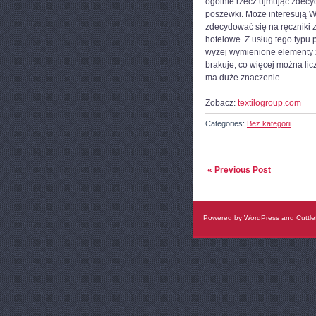
ogólnie rzecz ujmując zdecy
poszewki. Może interesują 
zdecydować się na ręczniki z
hotelowe. Z usług tego typu 
wyżej wymienione elementy 
brakuje, co więcej można lic
ma duże znaczenie.
Zobacz:
textilogroup.com
Categories:
Bez kategorii
.
« Previous Post
Powered by
WordPress
and
Cuttle