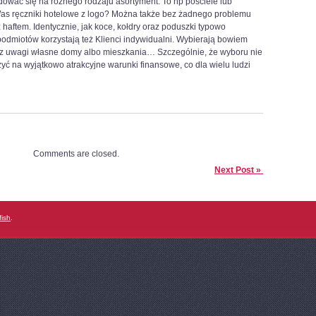
dować się na różnego rodzaju asortyment. To np pościele lub
Was ręczniki hotelowe z logo? Można także bez żadnego problemu
 haftem. Identycznie, jak koce, kołdry oraz poduszki typowo
podmiotów korzystają też Klienci indywidualni. Wybierają bowiem
z uwagi własne domy albo mieszkania… Szczególnie, że wyboru nie
zyć na wyjątkowo atrakcyjne warunki finansowe, co dla wielu ludzi
Comments are closed.
Next Post »
fish
.