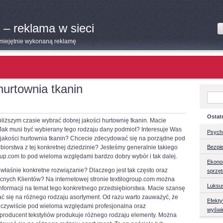
 – reklama w sieci
umiejętnie wykonaną reklamę
hurtownia tkanin
Ostat
liższym czasie wybrać dobrej jakości hurtownię tkanin. Macie
ak musi być wybierany tego rodzaju dany podmiot? Interesuje Was
Psych
ej jakości hurtownia tkanin? Chcecie zdecydować się na porządne pod
iorstwa z tej konkretnej dziedzinie? Jesteśmy generalnie takiego
Bezpie
oup.com to pod wieloma względami bardzo dobry wybór i tak dalej.
Ekono
 właśnie konkretne rozwiązanie? Dlaczego jest tak często oraz
sprzę
cnych Klientów? Na internetowej stronie textilogroup.com można
Luksu
informacji na temat tego konkretnego przedsiębiorstwa. Macie szansę
 się na różnego rodzaju asortyment. Od razu warto zauważyć, że
Efekt
rzeczywiście pod wieloma względami profesjonalna oraz
wyświ
producent tekstyliów produkuje różnego rodzaju elementy. Można