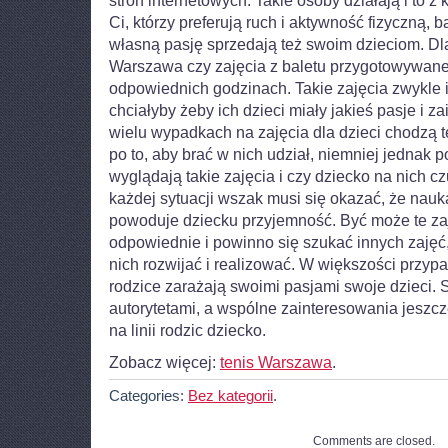
stron internetowych. Takie osoby działają i to z 
Ci, którzy preferują ruch i aktywność fizyczną,
własną pasję sprzedają też swoim dzieciom. Dl
Warszawa czy zajęcia z baletu przygotowywan
odpowiednich godzinach. Takie zajęcia zwykle i
chciałyby żeby ich dzieci miały jakieś pasje i 
wielu wypadkach na zajęcia dla dzieci chodzą t
po to, aby brać w nich udział, niemniej jednak p
wyglądają takie zajęcia i czy dziecko na nich cz
każdej sytuacji wszak musi się okazać, że nau
powoduje dziecku przyjemność. Być może te zaj
odpowiednie i powinno się szukać innych zajęć
nich rozwijać i realizować. W większości przypa
rodzice zarażają swoimi pasjami swoje dzieci. S
autorytetami, a wspólne zainteresowania jeszcz
na linii rodzic dziecko.
Zobacz więcej:
tenis Warszawa
.
Categories:
Bez kategorii
.
Comments are closed.