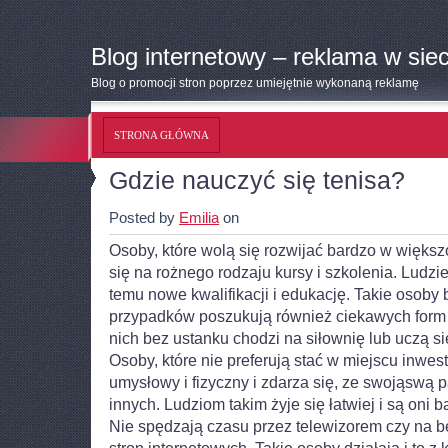
Blog internetowy – reklama w siec
Blog o promocji stron poprzez umiejętnie wykonaną reklamę
STRONA GŁÓWNA
Gdzie nauczyć się tenisa?
Posted by
Emilia
on
Osoby, które wolą się rozwijać bardzo w więks
się na rożnego rodzaju kursy i szkolenia. Ludzi
temu nowe kwalifikacji i edukację.
Takie osoby 
przypadków poszukują również ciekawych form 
nich bez ustanku chodzi na siłownię lub uczą s
Osoby, które nie preferują stać w miejscu inwes
umysłowy i fizyczny i zdarza się, ze swojąswą 
innych. Ludziom takim żyje się łatwiej i są oni 
Nie spędzają czasu przez telewizorem czy na 