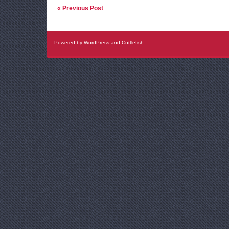
« Previous Post
Powered by
WordPress
and
Cuttlefish
.