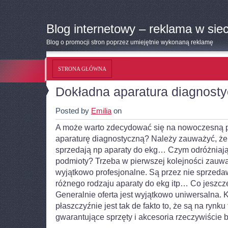
Blog internetowy – reklama w siec
Blog o promocji stron poprzez umiejętnie wykonaną reklamę
STRONA GŁÓWNA
Dokładna aparatura diagnost
Posted by
Emilia
on
A może warto zdecydować się na nowoczesną 
aparaturę diagnostyczną? Należy zauważyć, że s
sprzedają np aparaty do ekg… Czym odróżniają 
podmioty? Trzeba w pierwszej kolejności zauważ
wyjątkowo profesjonalne. Są przez nie sprzed
różnego rodzaju aparaty do ekg itp… Co jeszc
Generalnie oferta jest wyjątkowo uniwersalna. 
płaszczyźnie jest tak de fakto to, że są na rynku
gwarantujące sprzęty i akcesoria rzeczywiście 