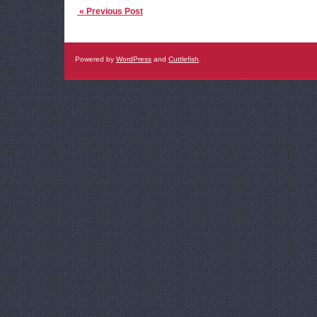
« Previous Post
Powered by
WordPress
and
Cuttlefish
.