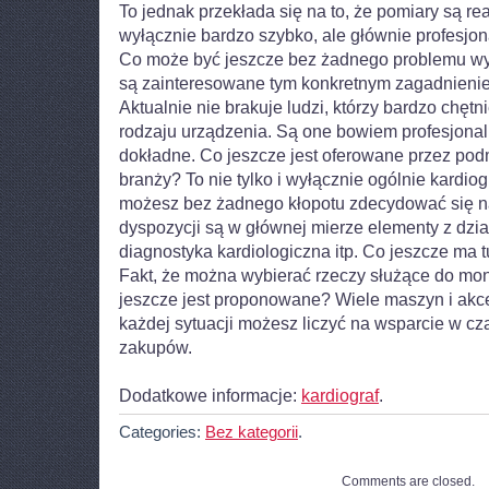
To jednak przekłada się na to, że pomiary są rea
wyłącznie bardzo szybko, ale głównie profesjon
Co może być jeszcze bez żadnego problemu wyb
są zainteresowane tym konkretnym zagadnieni
Aktualnie nie brakuje ludzi, którzy bardzo chętn
rodzaju urządzenia. Są one bowiem profesjonal
dokładne. Co jeszcze jest oferowane przez podm
branży? To nie tylko i wyłącznie ogólnie kardiogr
możesz bez żadnego kłopotu zdecydować się na
dyspozycji są w głównej mierze elementy z dzi
diagnostyka kardiologiczna itp. Co jeszcze ma 
Fakt, że można wybierać rzeczy służące do mo
jeszcze jest proponowane? Wiele maszyn i akce
każdej sytuacji możesz liczyć na wsparcie w c
zakupów.
Dodatkowe informacje:
kardiograf
.
Categories:
Bez kategorii
.
Comments are closed.