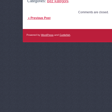
Categories:
Bez kategorii
.
Comments are closed.
« Previous Post
Powered by
WordPress
and
Cuttlefish
.