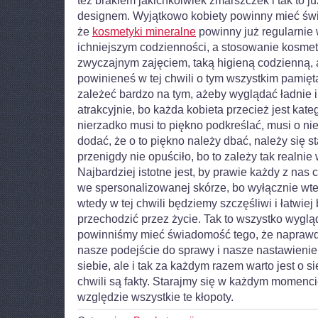
też brakiem jakichkolwiek zmarszczek i tak to j
designem. Wyjątkowo kobiety powinny mieć świ
że
kosmetyki mineralne
powinny już regularnie 
ichniejszym codzienności, a stosowanie kosme
zwyczajnym zajęciem, taką higieną codzienną,
powinieneś w tej chwili o tym wszystkim pamię
zależeć bardzo na tym, ażeby wyglądać ładnie 
atrakcyjnie, bo każda kobieta przecież jest kate
nierzadko musi to piękno podkreślać, musi o ni
dodać, że o to piękno należy dbać, należy się s
przenigdy nie opuściło, bo to zależy tak realnie
Najbardziej istotne jest, by prawie każdy z nas 
we spersonalizowanej skórze, bo wyłącznie wt
wtedy w tej chwili będziemy szczęśliwi i łatwie
przechodzić przez życie. Tak to wszystko wygl
powinniśmy mieć świadomość tego, że naprawdę 
nasze podejście do sprawy i nasze nastawienie
siebie, ale i tak za każdym razem warto jest o sie
chwili są fakty. Starajmy się w każdym momenc
względzie wszystkie te kłopoty.