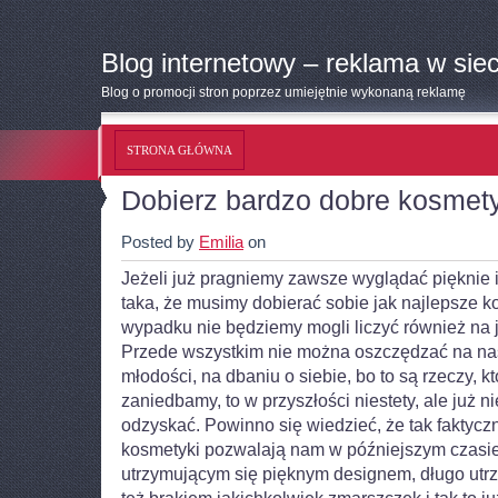
Blog internetowy – reklama w siec
Blog o promocji stron poprzez umiejętnie wykonaną reklamę
STRONA GŁÓWNA
Dobierz bardzo dobre kosmety
Posted by
Emilia
on
Jeżeli już pragniemy zawsze wyglądać pięknie i
taka, że musimy dobierać sobie jak najlepsze k
wypadku nie będziemy mogli liczyć również na j
Przede wszystkim nie można oszczędzać na na
młodości, na dbaniu o siebie, bo to są rzeczy, któ
zaniedbamy, to w przyszłości niestety, ale już 
odzyskać.
Powinno się wiedzieć, że tak faktyc
kosmetyki pozwalają nam w późniejszym czasie
utrzymującym się pięknym designem, długo utrz