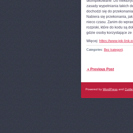
skomplikowane. Do niektórych
zasady wypełniania takich de
dochodzi się do przekonania, 
Nabiera się przekonania, jak
nieco czasu. Zanim do wprawy
rozpiski, które do kodu są do
gdzie osoby korzystające ze
Więcej:
https://www.jpk-link.p
Categories:
Bez kategorii
.
« Previous Post
Powered by
WordPress
and
Cuttle