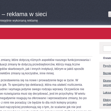
 – reklama w sieci
umiejętnie wykonaną reklamę
Ostat
 zmiany, które dotyczą różnych aspektów naszego funkcjonowania i
tuacji zmiany te dotyczą przedsiębiorców, którzy mają liczne
Psych
dów skarbowych, jak i innych instytucji, którym w jakiś sposób
iektóre zmiany są korzystne, inne mniej.
Bezpie
przestawienia się na nowe i prowadzenie tego w życie. W
Ekono
k. To specjalny typ deklaracji, która ma ułatwić rozliczenia.
sprzę
 trudne i wymaga jedynie swego rodzaju wprawy. Oczywiście nie
Luksu
owe rozwiązania musi się decydować, jest im przychylny. W wielu
zie negatywnie reagują na oferowane i wprowadzane zmiany, bo po
Efekt
e z nimi nie poradzą i że będzie to dla nich kolejny przykry
wyświ
st najczęściej przekonują się o tym, że scalanie jpk nie jest