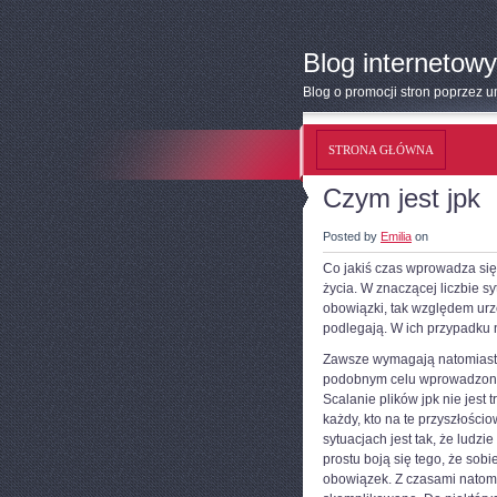
Blog internetowy
Blog o promocji stron poprzez 
STRONA GŁÓWNA
Czym jest jpk
Posted by
Emilia
on
Co jakiś czas wprowadza się
życia. W znaczącej liczbie sy
obowiązki, tak względem urzę
podlegają. W ich przypadku n
Zawsze wymagają natomiast 
podobnym celu wprowadzono jp
Scalanie plików jpk nie jest
każdy, kto na te przyszłości
sytuacjach jest tak, że lud
prostu boją się tego, że sobi
obowiązek. Z czasami natomia