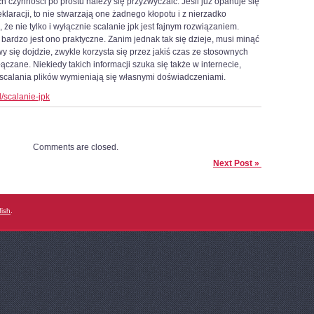
 czynności po prostu należy się przyzwyczaić. Jeśli już opanuje się
klaracji, to nie stwarzają one żadnego kłopotu i z nierzadko
że nie tylko i wyłącznie scalanie jpk jest fajnym rozwiązaniem.
 bardzo jest ono praktyczne. Zanim jednak tak się dzieje, musi minąć
 się dojdzie, zwykle korzysta się przez jakiś czas ze stosownych
łączane. Niekiedy takich informacji szuka się także w internecie,
 scalania plików wymieniają się własnymi doświadczeniami.
l/scalanie-jpk
Comments are closed.
Next Post »
fish
.