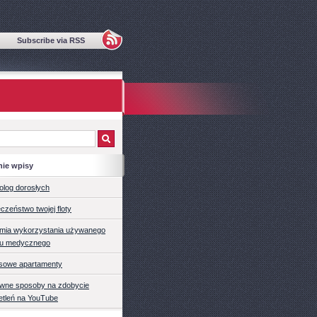
Subscribe via RSS
nie wpisy
olog dorosłych
czeństwo twojej floty
mia wykorzystania używanego
tu medycznego
sowe apartamenty
ywne sposoby na zdobycie
etleń na YouTube