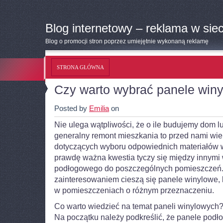
Blog internetowy – reklama w siec
Blog o promocji stron poprzez umiejętnie wykonaną reklamę
STRONA GŁÓWNA
Czy warto wybrać panele win
Posted by
Emilia
on
Nie ulega wątpliwości, że o ile budujemy dom 
generalny remont mieszkania to przed nami wiel
dotyczących wyboru odpowiednich materiałów 
prawdę ważna kwestia tyczy się między innymi
podłogowego do poszczególnych pomieszczeń.
zainteresowaniem cieszą się panele winylowe,
w pomieszczeniach o różnym przeznaczeniu.
Co warto wiedzieć na temat paneli winylowych
Na początku należy podkreślić, że panele podł