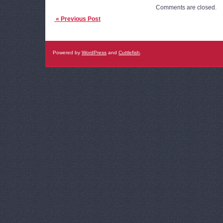
Comments are closed.
« Previous Post
Powered by
WordPress
and
Cuttlefish
.