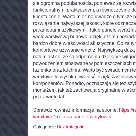
się ogromną popularnością, ponieważ są rozw
funkcjonalnym, praktycznym, a równocześnie do
klienta cenie. Warto mieć na uwadze o tym, że 
rozwiązanie najwyższej jakości, które odznacza
parametrami użytkowymi. Takie panele wyróżnia
wielowarstwową budową, dzięki czemu posiada
bardzo dobre właściwości akustyczne. Co za ty
komfortowe używanie wnętrz. Największą dużą za
natomiast co, że są odporne na działanie wilgo
powodzeniem stosowane w pomieszczeniach mo
łazienka oraz kuchnia. Warto być świadomym te
winylowe to wysoka trwałość, dzięki zastosowan
komponentów. Ponadto, odznaczają się też szy
montażem, jak też zachowują oryginalne właściw
przez wiele lat.
Sprawdź również informacje na stronie:
https://
winylowe/co-to-sa-panele-winylowe/
Categories:
Bez kategorii
.