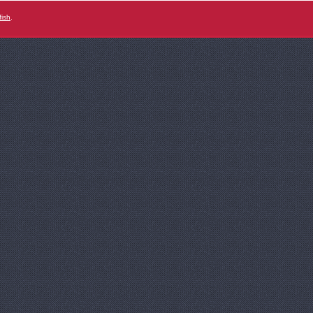
fish
.