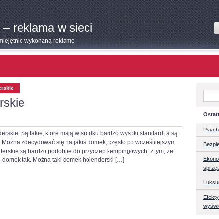
 – reklama w sieci
umiejętnie wykonaną reklamę
rskie
rskie
Ostat
Psych
rskie. Są takie, które mają w środku bardzo wysoki standard, a są
szy. Można zdecydować się na jakiś domek, często po wcześniejszym
Bezpie
derskie są bardzo podobne do przyczep kempingowych, z tym, że
Ekono
aki domek tak. Można taki domek holenderski […]
sprzę
Luksu
Efekt
wyświ