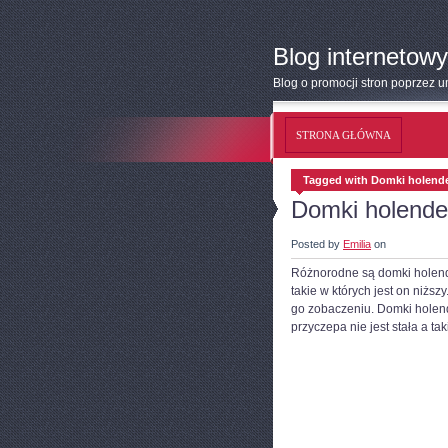
Blog internetowy
Blog o promocji stron poprzez 
STRONA GŁÓWNA
Tagged with Domki holende
Domki holende
Posted by
Emilia
on
Różnorodne są domki holende
takie w których jest on niż
go zobaczeniu. Domki holen
przyczepa nie jest stała a t