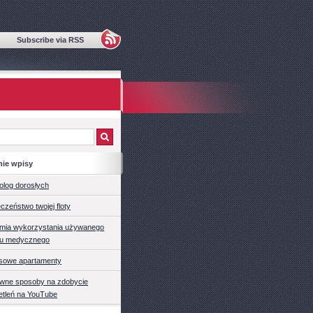
Subscribe via RSS
nie wpisy
olog dorosłych
czeństwo twojej floty
mia wykorzystania używanego
tu medycznego
sowe apartamenty
ywne sposoby na zdobycie
etleń na YouTube