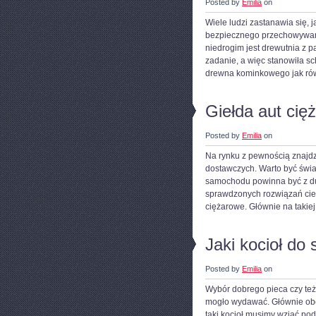
Posted by
Emilia
on
Wiele ludzi zastanawia się, 
bezpiecznego przechowywan
niedrogim jest drewutnia z p
zadanie, a więc stanowiła 
drewna kominkowego jak rów
Giełda aut cię
Posted by
Emilia
on
Na rynku z pewnością znajdz
dostawczych. Warto być świ
samochodu powinna być z duż
sprawdzonych rozwiązań cies
ciężarowe. Głównie na takie
Jaki kocioł d
Posted by
Emilia
on
Wybór dobrego pieca czy też 
mogło wydawać. Głównie obe
taki kocioł musimy wziąć pod