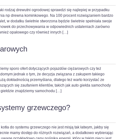
jaki rodzaj drewutni ogrodowej sprawdzi się najlepiej w przypadku
ia np drewna kominkowego. Na 100 procent rozwiązaniem bardzo
alet, w dodatku świetnie stworzona będzie świetnie spełniała swoje
schowek do przechowywania w odpowiednich ustaleniach zarówno
nież opałowego czy również innych […]
żarowych
iemy sporo ofert dotyczących pojazdów ciężarowych czy też
adomym jednak o tym, że decyzja związana z zakupem takiego
ą dokładnością przemyślana, dlatego też warto korzystać ze
zących się zaufaniem klientów, takich jak auto giełda samochody
j giełdzie znajdziemy samochodu […]
o systemy grzewczego?
kotła do systemu grzewczego nie jest misją tak łatwym, jakby się
cnie mamy dostęp do różnych rozwiązań, a dodatkowo wybierając
 uwagę przykładowo ceny nośnika energii, który w takim piecu jest