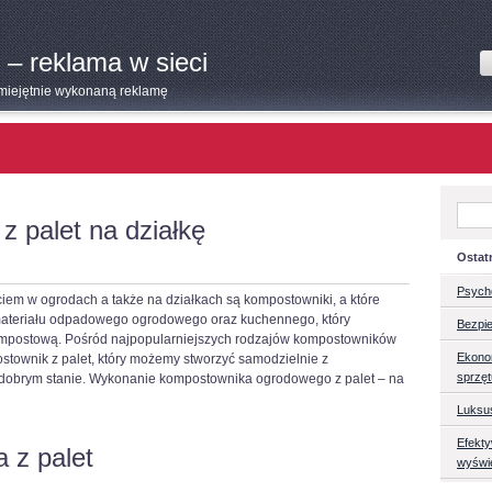
 – reklama w sieci
umiejętnie wykonaną reklamę
 palet na działkę
Ostat
Psych
iem w ogrodach a także na działkach są kompostowniki, a które
ateriału odpadowego ogrodowego oraz kuchennego, który
Bezpie
kompostową. Pośród najpopularniejszych rodzajów kompostowników
Ekono
townik z palet, który możemy stworzyć samodzielnie z
sprzę
dobrym stanie. Wykonanie kompostownika ogrodowego z palet – na
Luksu
Efekt
a z palet
wyświ