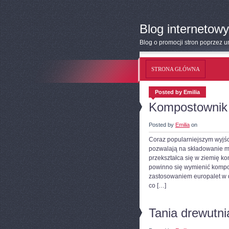
Blog internetowy
Blog o promocji stron poprzez 
STRONA GŁÓWNA
Posted by Emilia
Kompostownik z
Posted by
Emilia
on
Coraz popularniejszym wyjśc
pozwalają na składowanie m
przekształca się w ziemię 
powinno się wymienić kompos
zastosowaniem europalet w 
co […]
Tania drewutni