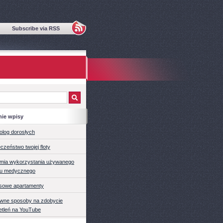
Subscribe via RSS
nie wpisy
olog dorosłych
czeństwo twojej floty
mia wykorzystania używanego
tu medycznego
sowe apartamenty
ywne sposoby na zdobycie
etleń na YouTube